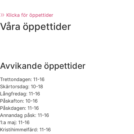
Hoppa
till
Klicka för öppettider
innehåll
Våra öppettider
Mån-fre:
10.00 – 18.00
Lördag:
10.00 – 16.00
Söndag:
11.00 – 16.00
Avvikande öppettider
Trettondagen:
11-16
Skärtorsdag: 10-
18
Långfredag:
11-16
Påskafton:
10-16
Påskdagen:
11-16
Annandag påsk:
11-16
1:a
maj:
11-16
Kristihimmelfärd:
11-16